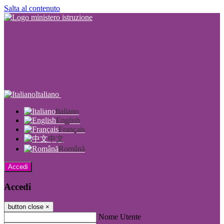
Salta al contenuto
Italiano
Italiano
English
Français
中文
Română
Accedi
Accedi
button close
×
Nome Utente