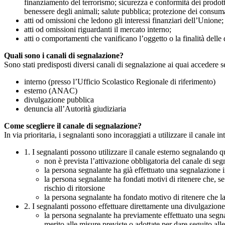
finanziamento del terrorismo; sicurezza e conformità dei prodotti
benessere degli animali; salute pubblica; protezione dei consumato
atti od omissioni che ledono gli interessi finanziari dell’Unione;
atti od omissioni riguardanti il mercato interno;
atti o comportamenti che vanificano l’oggetto o la finalità delle d
Quali sono i canali di segnalazione?
Sono stati predisposti diversi canali di segnalazione ai quai accedere 
interno (presso l’Ufficio Scolastico Regionale di riferimento)
esterno (ANAC)
divulgazione pubblica
denuncia all’Autorità giudiziaria
Come scegliere il canale di segnalazione?
In via prioritaria, i segnalanti sono incoraggiati a utilizzare il canale
1. I segnalanti possono utilizzare il canale esterno segnaland
non è prevista l’attivazione obbligatoria del canale di se
la persona segnalante ha già effettuato una segnalazione i
la persona segnalante ha fondati motivi di ritenere che, s
rischio di ritorsione
la persona segnalante ha fondato motivo di ritenere che la
2. I segnalanti possono effettuare direttamente una divulgazion
la persona segnalante ha previamente effettuato una segnal
merito alle misure previste o adottate per dare seguito all