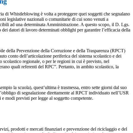
ing
ia di Whistleblowing è volta a proteggere quei soggetti che segnalano
ioni legislative nazionali o comunitarie di cui sono venuti a
ibili ad una determinata Amministrazione. A questo scopo, il D. Lgs.
dei datori di lavoro determinati obblighi per garantire l’efficacia della
sabile della Prevenzione della Corruzione e della Trasparenza (RPCT)
to conto dell’articolazione periferica del sistema scolastico e dei
o scolastico regionale, o per le regioni in cui è previsto, nel
perano quali referenti del RPC”. Pertanto, in ambito scolastico, la
mpio la scuola), quest’ultima è trasmessa, entro sette giorni dal suo
o l’obbligo di segnalazione direttamente al RPCT individuato nell’USR
pi e modi previsti per legge al soggetto competente.
ervizi, prodotti e mercati finanziari e prevenzione del riciclaggio e del