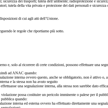
; sicurezza dei trasporti; tutela dell’ambiente; radioprotezione e sicurez
ri; tutela della vita privata e protezione dei dati personali e sicurezza de
isposizioni di cui agli atti dell’Unione.
seguendo le regole che riportiamo più sotto.
 interno e, solo al ricorrere di certe condizioni, possono effettuare una s
o quindi ad ANAC quando:
gnalazione interna ovvero questo, anche se obbligatorio, non è attivo o, 
nterna e la stessa non ha avuto seguito
e effettuasse una segnalazione interna, alla stessa non sarebbe dato eff
 violazione possa costituire un pericolo imminente o palese per il pubbl
e pubblica quando:
azione interna ed esterna ovvero ha effettuato direttamente una segnalazio
e segnalazioni;