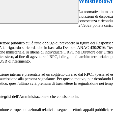
Whistleblow
La normativa in mater
violazioni di disposiz
conoscenza e riconduc
24/2023 pone a carico 
 settore pubblico cui è fatto obbligo di prevedere la figura del Respon
 A tal riguardo si ricorda che in base alla Delibera ANAC 430/2016: “tenu
ne ministeriale, si ritiene di individuare il RPC nel Direttore dell’Uffici
 esteso, al fine di agevolare il RPC, i dirigenti di ambito territoriale o
’USR di riferimento.
azione interna è presentata ad un soggetto diverso dal RPCT (ossia ad ese
trasmissione alla persona segnalante. Per questo motivo, pur ricordand
lastico, quest’ultimo avrà premura di trasmettere la segnalazione nei tem
ntegrità dell’Amministrazione e che consistono in:
Unione europea o nazionali relativi ai seguenti settori: appalti pubblici; s