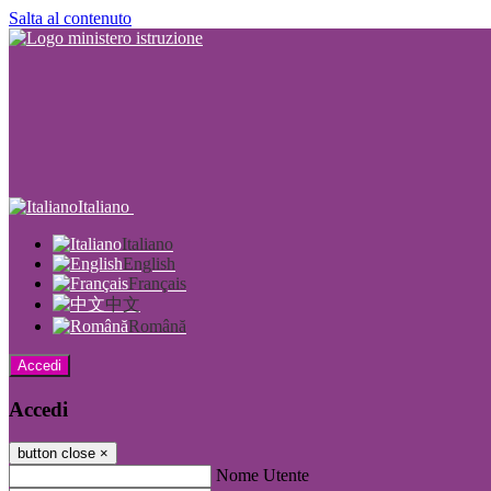
Salta al contenuto
Italiano
Italiano
English
Français
中文
Română
Accedi
Accedi
button close
×
Nome Utente