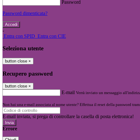
Password
Password dimenticata?
-
Entra con SPID
Entra con CIE
Seleziona utente
button close
×
Recupero password
button close
×
E-mail
Verrà inviato un messaggio all'indirizz
Non hai una e-mail associata al nome utente? Effettua il reset della password tram
E-mail inviata, si prega di controllare la casella di posta elettronica!
Errore
Chiudi