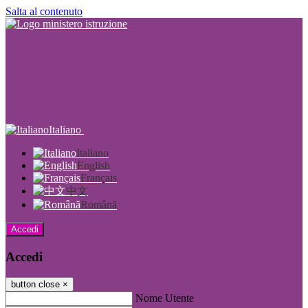
Salta al contenuto
Italiano
Italiano
English
Français
中文
Română
Accedi
Accedi
button close
×
Nome Utente