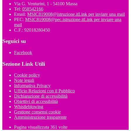
Via G. Venturini, 1 - 54100 Massa
Tel:
058542166
Email:
MSIC819008@istruzione.it
Link per inviare una mail
PEC:
MSIC819008@pec.istruzione.it
Link per inviare una
mail
C.F.: 92018280450
Seguici su
Facebook
Sezione Link Utili
Cookie policy
Note legali
Informativa Privacy
Ufficio Relazioni con il Pubblico
Dichiarazione di accessibilità
Obiettivi di accessibilità
Whistleblowing
Gestione consensi cookie
Amministrazione trasparente
Pagina visualizzata
361
volte