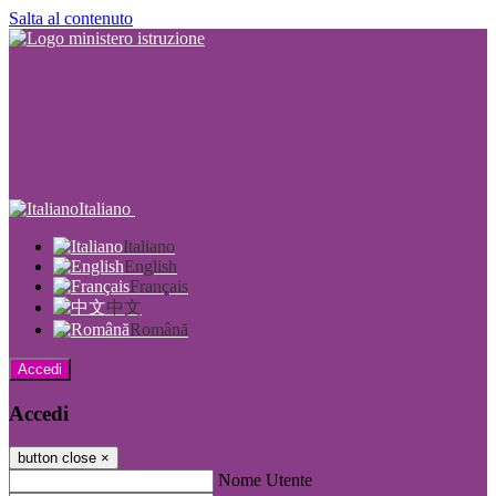
Salta al contenuto
Italiano
Italiano
English
Français
中文
Română
Accedi
Accedi
button close
×
Nome Utente