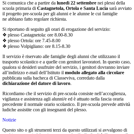
Si comunica che a partire da
lunedì 22 settembre
nei plessi della
scuola primaria di
Castagnetola, Ortola e Santa Lucia
sarà avviato
il progetto pre-scuola per gli alunni e le alunne le cui famiglie
ne abbiano fatto regolare richiesta.
Si riportano di seguito gli orari di erogazione del servizio:
❖ plesso Castagnetola: ore 8.00-8.30
❖ plesso Ortola: ore 7.45-8.00
❖ plesso Volpigliano: ore 8.15-8.30
Il servizio è riservato alle famiglie degli alunni che utilizzano il
trasporto scolastico e a quelle con genitori lavoratori. In questo caso,
qualora si desideri usufruire del servizio, i genitori dovranno inviare
all’indirizzo e-mail dell’Istituto il
modulo allegato alla circolare
pubblicata sulla bacheca di Classeviva, corredato dalla
dichiarazione del datore di lavoro
.
Ricordiamo che il servizio di pre-scuola consiste nell’accoglienza,
vigilanza e assistenza agli alunni/e ed è attuato nella fascia oraria
precedente il normale orario scolastico. Il pre-scuola prevede attività
ludiche assistite con gli insegnanti del plesso.
Notizie
Questo sito o gli strumenti terzi da questo utilizzati si avvalgono di