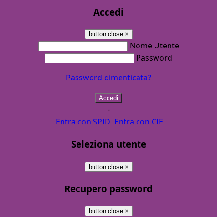
Accedi
button close
×
Nome Utente
Password
Password dimenticata?
-
Entra con SPID
Entra con CIE
Seleziona utente
button close
×
Recupero password
button close
×