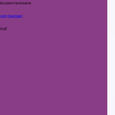
istruzioni necessarie.
Login Spaggiari
ica!