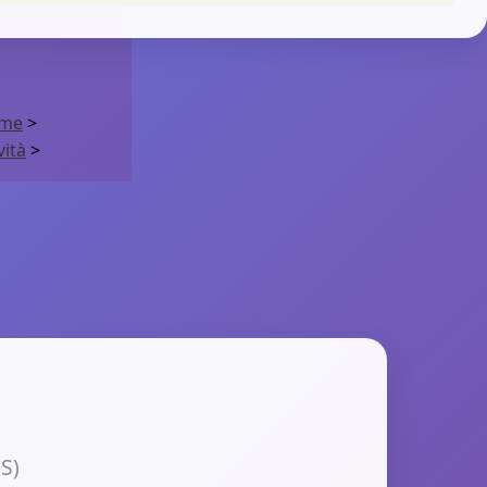
me
>
ità
>
MS)