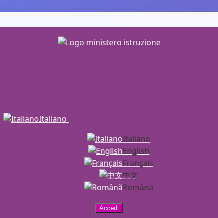
Italiano
Italiano
English
Français
中文
Română
Accedi