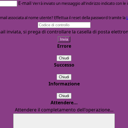
E-mail
Verrà inviato un messaggio all'indirizzo indicato con le 
mail associata al nome utente? Effettua il reset della password tramite la
ail inviata, si prega di controllare la casella di posta elettron
Errore
Chiudi
Successo
Chiudi
Informazione
Chiudi
Attendere...
Attendere il completamento dell'operazione...