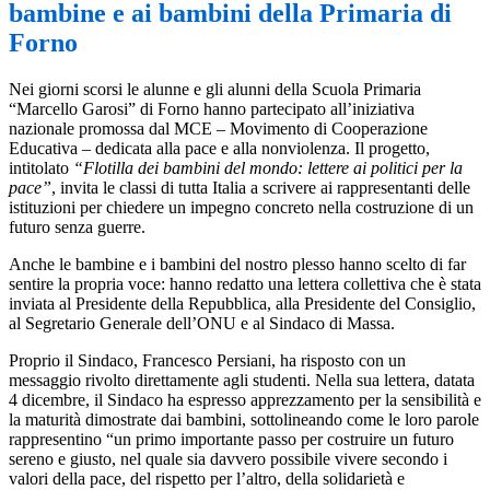
bambine e ai bambini della Primaria di
Forno
Nei giorni scorsi le alunne e gli alunni della Scuola Primaria
“Marcello Garosi” di Forno hanno partecipato all’iniziativa
nazionale promossa dal MCE – Movimento di Cooperazione
Educativa – dedicata alla pace e alla nonviolenza. Il progetto,
intitolato
“Flotilla dei bambini del mondo: lettere ai politici per la
pace”
, invita le classi di tutta Italia a scrivere ai rappresentanti delle
istituzioni per chiedere un impegno concreto nella costruzione di un
futuro senza guerre.
Anche le bambine e i bambini del nostro plesso hanno scelto di far
sentire la propria voce: hanno redatto una lettera collettiva che è stata
inviata al Presidente della Repubblica, alla Presidente del Consiglio,
al Segretario Generale dell’ONU e al Sindaco di Massa.
Proprio il Sindaco, Francesco Persiani, ha risposto con un
messaggio rivolto direttamente agli studenti. Nella sua lettera, datata
4 dicembre, il Sindaco ha espresso apprezzamento per la sensibilità e
la maturità dimostrate dai bambini, sottolineando come le loro parole
rappresentino “un primo importante passo per costruire un futuro
sereno e giusto, nel quale sia davvero possibile vivere secondo i
valori della pace, del rispetto per l’altro, della solidarietà e