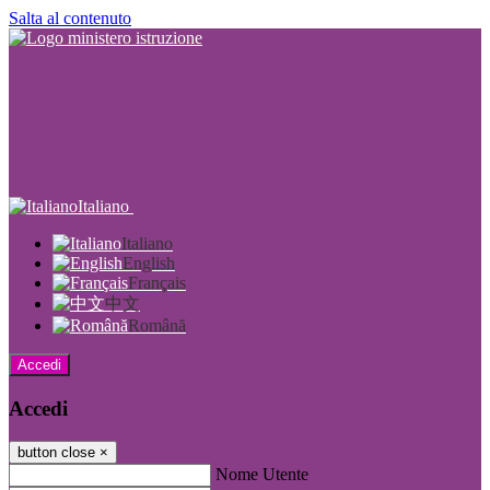
Salta al contenuto
Italiano
Italiano
English
Français
中文
Română
Accedi
Accedi
button close
×
Nome Utente