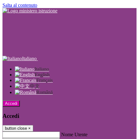
Salta al contenuto
Italiano
Italiano
English
Français
中文
Română
Accedi
Accedi
button close
×
Nome Utente