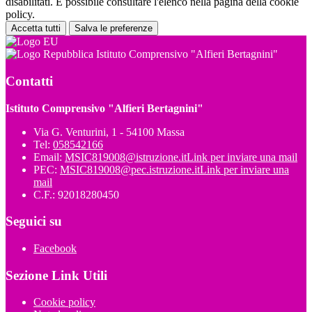
disabilitati. È possibile consultare l'elenco nella pagina della cookie
policy.
Accetta tutti
Salva le preferenze
Istituto Comprensivo "Alfieri Bertagnini"
Contatti
Istituto Comprensivo "Alfieri Bertagnini"
Via G. Venturini, 1 - 54100 Massa
Tel:
058542166
Email:
MSIC819008@istruzione.it
Link per inviare una mail
PEC:
MSIC819008@pec.istruzione.it
Link per inviare una
mail
C.F.: 92018280450
Seguici su
Facebook
Sezione Link Utili
Cookie policy