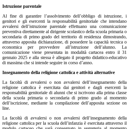
Istruzione parentale
Al fine di garantire l’assolvimento dell’obbligo di istruzione, i
genitori e gli esercenti la responsabilità genitoriale che intendano
avvalersi dell’istruzione parentale effettuano una comunicazione
preventiva direttamente al dirigente scolastico della scuola primaria o
secondaria di primo grado del territorio di residenza dimostrando,
attraverso apposita dichiarazione, di possedere la capacità tecnica o
economica per provvedere all’istruzione dell’alunno. La
comunicazione viene presentata in modalità cartacea entro il 31
gennaio 2025 e alla stessa è allegato il progetto didattico-educativo
di massima che si intende seguire in corso d’anno.
Insegnamento della religione cattolica e attività alternative
La facoltà di avvalersi o non avvalersi dell’insegnamento della
religione cattolica è esercitata dai genitori e dagli esercenti la
responsabilità genitoriale di alunni che si iscrivono alla prima classe
della scuola primaria o secondaria di primo grado al momento
dell’iscrizione, mediante la compilazione dell’apposita sezione
on
line
.
La facoltà di avvalersi o non avvalersi dell’insegnamento della
religione cattolica per la scuola dell’infanzia è esercitata attraverso il
modulo cartaceo che sarà consegnato in segreteria al momento