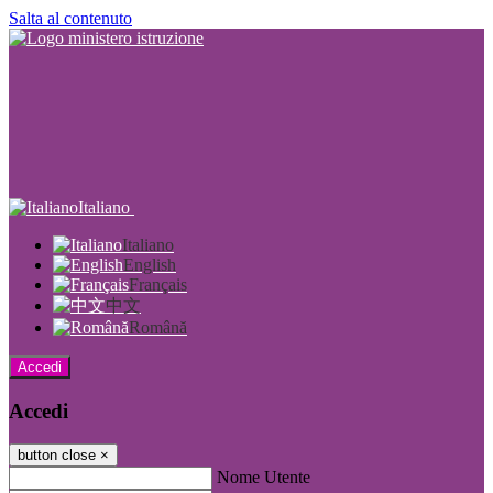
Salta al contenuto
Italiano
Italiano
English
Français
中文
Română
Accedi
Accedi
button close
×
Nome Utente