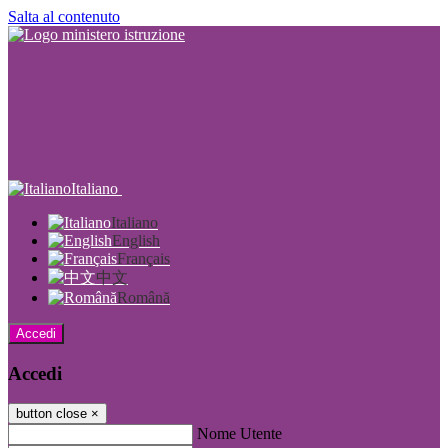
Salta al contenuto
Italiano
Italiano
English
Français
中文
Română
Accedi
Accedi
button close
×
Nome Utente