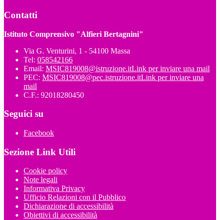
Contatti
Istituto Comprensivo "Alfieri Bertagnini"
Via G. Venturini, 1 - 54100 Massa
Tel:
058542166
Email:
MSIC819008@istruzione.it
Link per inviare una mail
PEC:
MSIC819008@pec.istruzione.it
Link per inviare una
mail
C.F.: 92018280450
Seguici su
Facebook
Sezione Link Utili
Cookie policy
Note legali
Informativa Privacy
Ufficio Relazioni con il Pubblico
Dichiarazione di accessibilità
Obiettivi di accessibilità