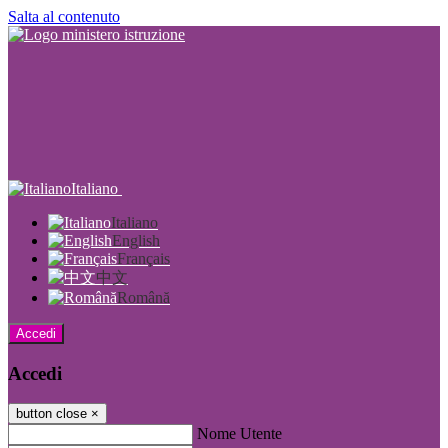
Salta al contenuto
Italiano
Italiano
English
Français
中文
Română
Accedi
Accedi
button close
×
Nome Utente