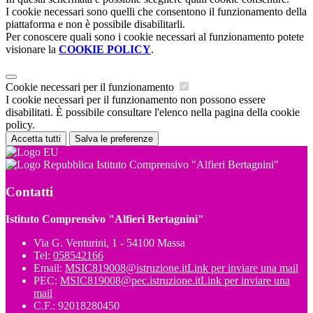
I cookie necessari sono quelli che consentono il funzionamento della
piattaforma e non è possibile disabilitarli.
Per conoscere quali sono i cookie necessari al funzionamento potete
visionare la
COOKIE POLICY
.
Cookie necessari per il funzionamento
I cookie necessari per il funzionamento non possono essere
disabilitati. È possibile consultare l'elenco nella pagina della cookie
policy.
Accetta tutti
Salva le preferenze
Istituto Comprensivo "Alfieri Bertagnini"
Contatti
Istituto Comprensivo "Alfieri Bertagnini"
Via G. Venturini, 1 - 54100 Massa
Tel:
058542166
Email:
MSIC819008@istruzione.it
Link per inviare una mail
PEC:
MSIC819008@pec.istruzione.it
Link per inviare una
mail
C.F.: 92018280450