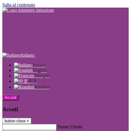
Salta al contenuto
Italiano
Italiano
English
Français
中文
Română
Accedi
Accedi
button close
×
Nome Utente