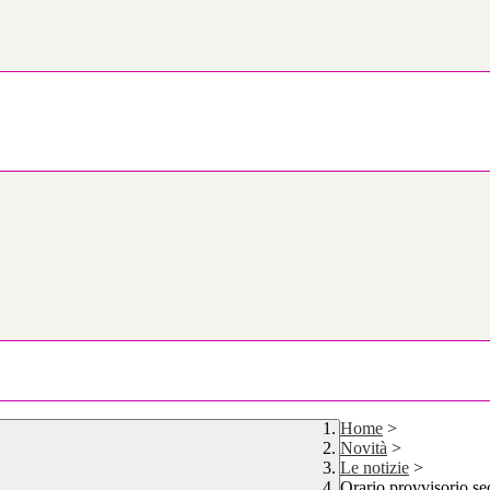
Home
>
Novità
>
Le notizie
>
Orario provvisorio se