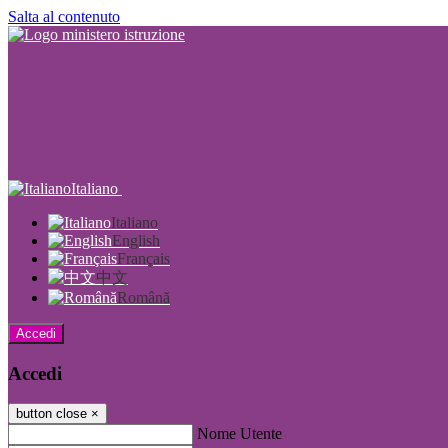
Salta al contenuto
Italiano
Italiano
English
Français
中文
Română
Accedi
Accedi
button close
×
Nome Utente