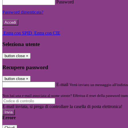
Password
Password dimenticata?
-
Entra con SPID
Entra con CIE
Seleziona utente
button close
×
Recupero password
button close
×
E-mail
Verrà inviato un messaggio all'indirizz
Non hai una e-mail associata al nome utente? Effettua il reset della password tram
E-mail inviata, si prega di controllare la casella di posta elettronica!
Errore
Chiudi