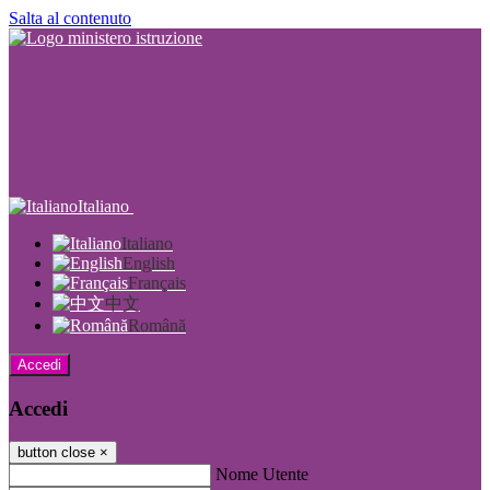
Salta al contenuto
Italiano
Italiano
English
Français
中文
Română
Accedi
Accedi
button close
×
Nome Utente