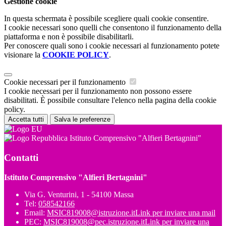
Gestione cookie
In questa schermata è possibile scegliere quali cookie consentire.
I cookie necessari sono quelli che consentono il funzionamento della
piattaforma e non è possibile disabilitarli.
Per conoscere quali sono i cookie necessari al funzionamento potete
visionare la
COOKIE POLICY
.
Cookie necessari per il funzionamento
I cookie necessari per il funzionamento non possono essere
disabilitati. È possibile consultare l'elenco nella pagina della cookie
policy.
Accetta tutti
Salva le preferenze
Istituto Comprensivo "Alfieri Bertagnini"
Contatti
Istituto Comprensivo "Alfieri Bertagnini"
Via G. Venturini, 1 - 54100 Massa
Tel:
058542166
Email:
MSIC819008@istruzione.it
Link per inviare una mail
PEC:
MSIC819008@pec.istruzione.it
Link per inviare una