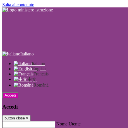
Salta al contenuto
Italiano
Italiano
English
Français
中文
Română
Accedi
Accedi
button close
×
Nome Utente