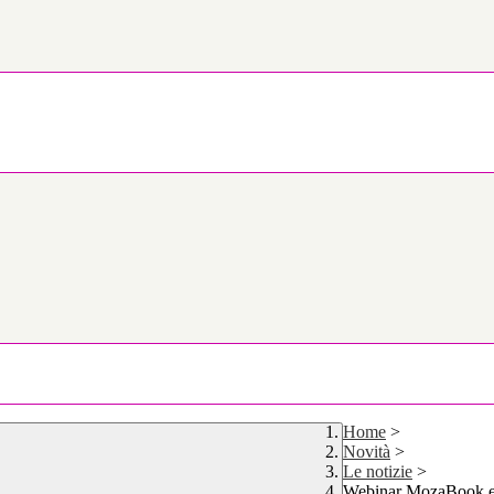
Home
>
Novità
>
Le notizie
>
Webinar MozaBook e