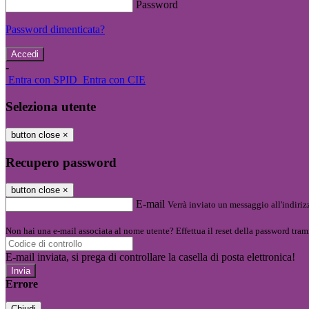
Password
Password dimenticata?
-
Entra con SPID
Entra con CIE
Seleziona utente
button close
×
Recupero password
button close
×
E-mail
Verrà inviato un messaggio all'indirizz
Non hai una e-mail associata al nome utente? Effettua il reset della password tram
E-mail inviata, si prega di controllare la casella di posta elettronica!
Errore
Chiudi