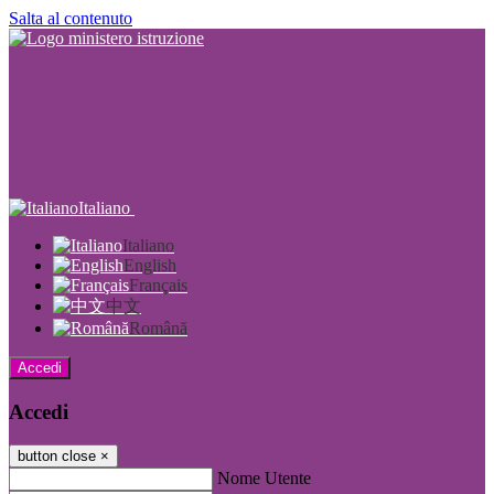
Salta al contenuto
Italiano
Italiano
English
Français
中文
Română
Accedi
Accedi
button close
×
Nome Utente