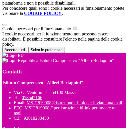
piattaforma e non è possibile disabilitarli.
Per conoscere quali sono i cookie necessari al funzionamento potete
visionare la
COOKIE POLICY
.
Cookie necessari per il funzionamento
I cookie necessari per il funzionamento non possono essere
disabilitati. È possibile consultare l'elenco nella pagina della cookie
policy.
Accetta tutti
Salva le preferenze
Istituto Comprensivo "Alfieri Bertagnini"
Contatti
Istituto Comprensivo "Alfieri Bertagnini"
Via G. Venturini, 1 - 54100 Massa
Tel:
058542166
Email:
MSIC819008@istruzione.it
Link per inviare una mail
PEC:
MSIC819008@pec.istruzione.it
Link per inviare una
mail
C.F.: 92018280450