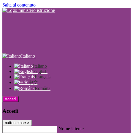
Salta al contenuto
Italiano
Italiano
English
Français
中文
Română
Accedi
Accedi
button close
×
Nome Utente