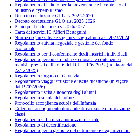
Regolamento di Istituto per la prevenzione e il contrasto di
bullismo e cyberbullismo
Decreto costituzione GLI a.s. 2025-2026
Decreto costituzione GLO a.s. 2025-2026
Piano per l'inclusione a.s. 2026/2027
Carta dei servizi IC Alfieri Bertagnini
Norme organizzative e vigilanza sugli alunni a.s. 2023/2024
Regolamento attività negoziale e gestione del fondo
economale
Regolamento per il conferimento degli incarichi individuali
Regolamento percorso a indirizzo musicale contenente i
requisiti previsti dall’art. 6 del D.I. n. 176_2022 (in vigore dal
22/12/2025)
Regolamento Organo di Garanzia
Regolamento viaggi istruzione e uscite didattiche (in vigore
dal 19/03/2026)
Regolamento uscita autonoma degli alunni
Regolamento scuola dell'infanzia
Protocollo accoglienza scuola dell'Infanzia
Criteri per accoglimento domande di iscrizione e formazione
classi
Regolamento C.I. corso a indirizzo musicale
Regolamento di decertificazione
Regolamento per la gestione del patrimonio e degli inventari