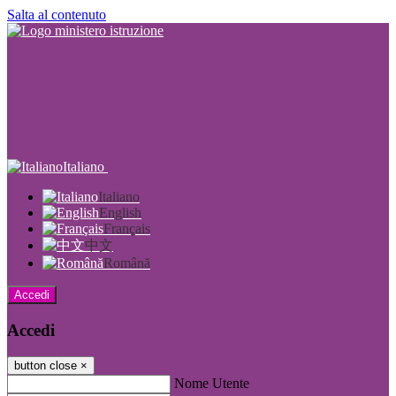
Salta al contenuto
Italiano
Italiano
English
Français
中文
Română
Accedi
Accedi
button close
×
Nome Utente