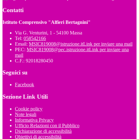
Contatti
Istituto Comprensivo "Alfieri Bertagnini"
Via G. Venturini, 1 - 54100 Massa
Tel:
058542166
Email:
MSIC819008@istruzione.it
Link per inviare una mail
PEC:
MSIC819008@pec.istruzione.it
Link per inviare una
mail
C.F.: 92018280450
Seguici su
Facebook
Sezione Link Utili
Cookie policy
Note legali
Informativa Privacy
Ufficio Relazioni con il Pubblico
Dichiarazione di accessibilità
Obiettivi di accessibilità